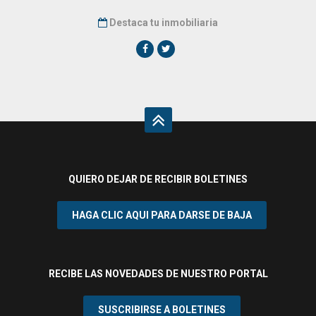
Destaca tu inmobiliaria
QUIERO DEJAR DE RECIBIR BOLETINES
¿Acepta cookies y política de privacidad?
HAGA CLIC AQUI PARA DARSE DE BAJA
e-viviendas.es utiliza cookies para
mejorar su experiencia. Asumiremos que
está de acuerdo con esto, pero puede
optar por no participar si lo desea. Puede
RECIBE LAS NOVEDADES DE NUESTRO PORTAL
obtener más información.
Política sobre
el uso de cookies.
SUSCRIBIRSE A BOLETINES