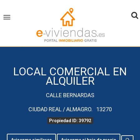
To
Toggle
navigation
na
inicio
Local comercial en Alquiler
Ciudad Real
Almagro
Propiedad ID 39792
LOCAL COMERCIAL EN
ALQUILER
CALLE BERNARDAS
CIUDAD REAL / ALMAGRO. 13270
Propiedad ID: 39792