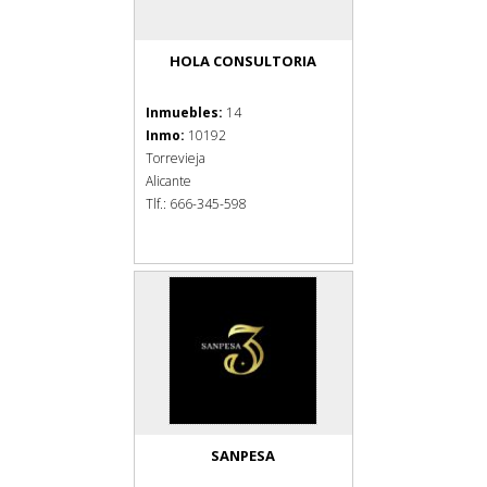
HOLA CONSULTORIA
Inmuebles:
14
Inmo:
10192
Torrevieja
Alicante
Tlf.: 666-345-598
SANPESA