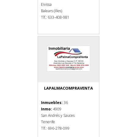
Eivissa
Balears (Illes)
Tlf.: 633-408-981
LAPALMACOMPRAVENTA
Inmuebles:
36
Inmo:
4909
San Andrés y Sauces
Tenerife
Tlf.: 696-278-099