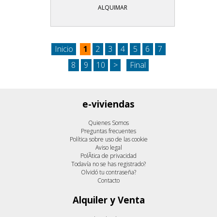
ALQUIMAR
Inicio
1
2
3
4
5
6
7
8
9
10
>
Final
e-viviendas
Quienes Somos
Preguntas frecuentes
Política sobre uso de las cookie
Aviso legal
PolÃ­tica de privacidad
Todavía no se has registrado?
Olvidó tu contraseña?
Contacto
Alquiler y Venta