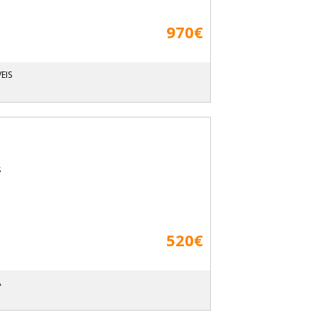
970€
EIS
s
520€
A