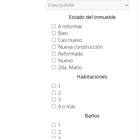
Estado del inmueble
A reformar
Bien
Casi nuevo
Nueva construcción
Reformado
Nuevo
2da. Mano
Habitaciones
1
2
3
4 o más
Baños
1
2
3