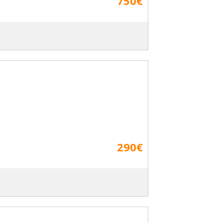
750€
290€