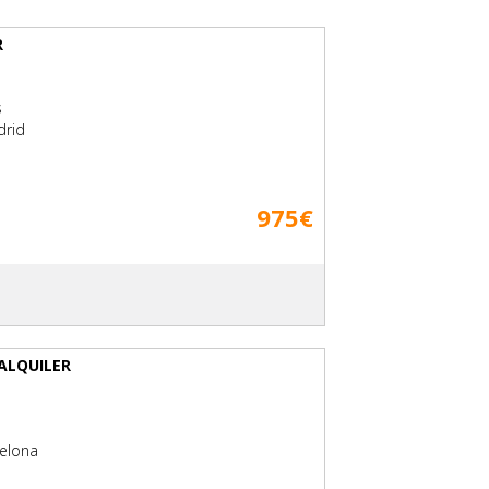
R
s
drid
975€
ALQUILER
celona