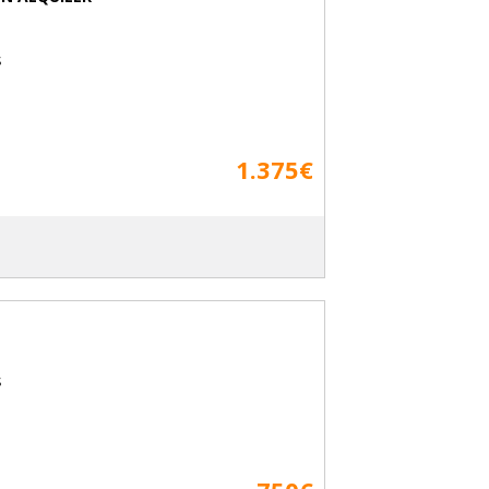
s
1.375€
s