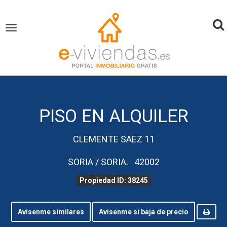
To
Toggle
navigation
na
inicio
Piso en Alquiler
Soria
Soria
Propiedad ID 38245
PISO EN ALQUILER
CLEMENTE SAEZ 11
SORIA / SORIA. 42002
Propiedad ID: 38245
Avisenme similares
Avisenme si baja de precio