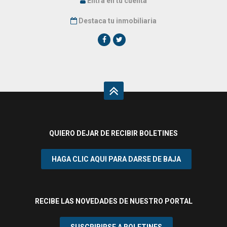
Entra en tu cuenta
Destaca tu inmobiliaria
QUIERO DEJAR DE RECIBIR BOLETINES
¿Acepta cookies y política de privacidad?
HAGA CLIC AQUI PARA DARSE DE BAJA
e-viviendas.es utiliza cookies para
mejorar su experiencia. Asumiremos que
está de acuerdo con esto, pero puede
optar por no participar si lo desea. Puede
RECIBE LAS NOVEDADES DE NUESTRO PORTAL
obtener más información.
Política sobre
el uso de cookies.