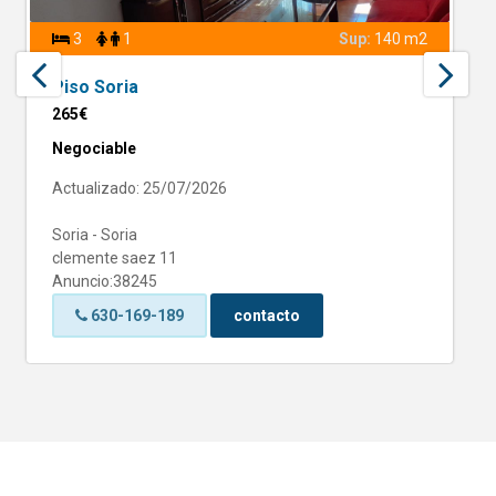
3
1
Sup:
140 m2
Piso Soria
265€
Negociable
Actualizado: 25/07/2026
Soria - Soria
clemente saez 11
Anuncio:38245
630-169-189
contacto