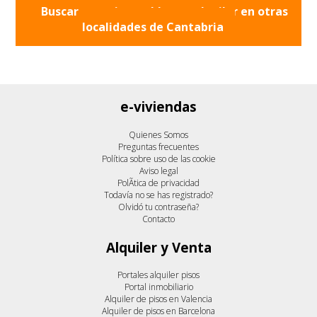
Buscar otros inmuebles en alquiler en otras
localidades de
Cantabria
e-viviendas
Quienes Somos
Preguntas frecuentes
Política sobre uso de las cookie
Aviso legal
PolÃ­tica de privacidad
Todavía no se has registrado?
Olvidó tu contraseña?
Contacto
Alquiler y Venta
Portales alquiler pisos
Portal inmobiliario
Alquiler de pisos en Valencia
Alquiler de pisos en Barcelona