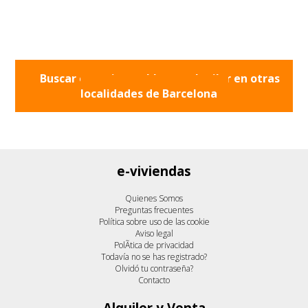
Buscar otros inmuebles en alquiler en otras
localidades de
Barcelona
e-viviendas
Quienes Somos
Preguntas frecuentes
Política sobre uso de las cookie
Aviso legal
PolÃ­tica de privacidad
Todavía no se has registrado?
Olvidó tu contraseña?
Contacto
Alquiler y Venta