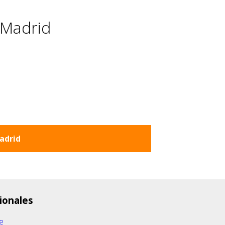
 Madrid
adrid
ionales
e