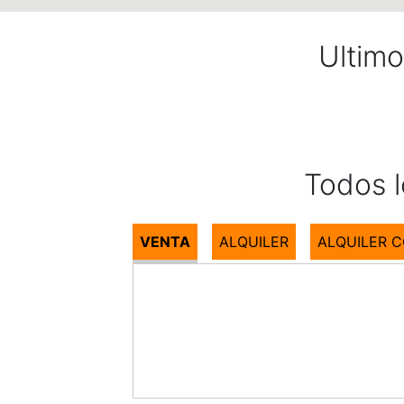
Ultim
Todos 
VENTA
ALQUILER
ALQUILER 