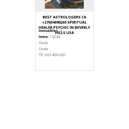
BEST ASTROLOGERS CA
+27634096205 SPIRITUAL
HEALER PSYCHIC IN BEVERLY
Inmuebles:
0
HILLS USA
Inmo:
12044
Ceuta
Ceuta
Tlf.: 063-409-620