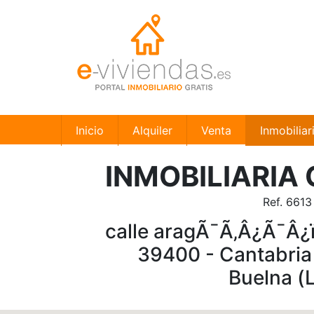
Inicio
Alquiler
Venta
Inmobiliar
INMOBILIARIA
Ref. 6613
calle aragÃ¯Ã‚Â¿Ã¯Â¿ï
39400 - Cantabria 
Buelna (