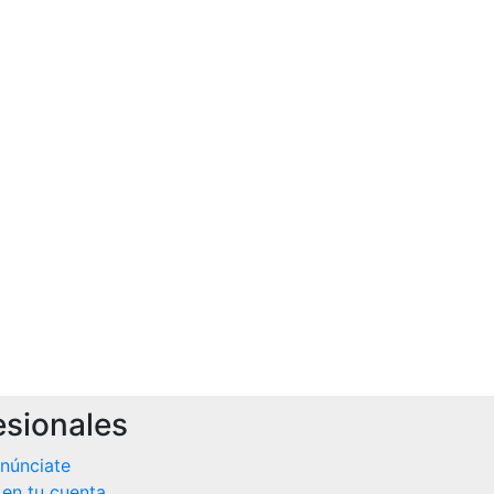
esionales
núnciate
 en tu cuenta