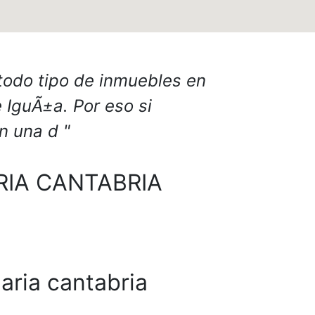
 todo tipo de inmuebles en
e IguÃ±a. Por eso si
en una d
RIA CANTABRIA
iaria cantabria