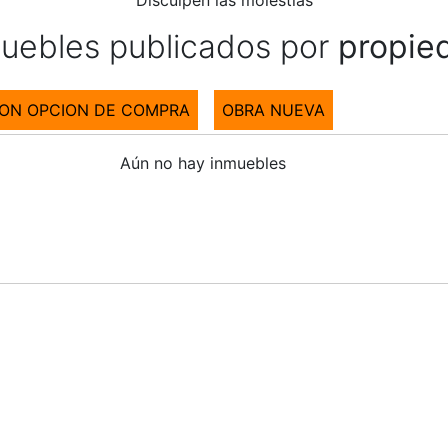
Disculpen las molestias
muebles publicados por
propie
CON OPCION DE COMPRA
OBRA NUEVA
Aún no hay inmuebles