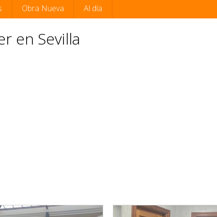
s
Obra Nueva
Al día
r en Sevilla