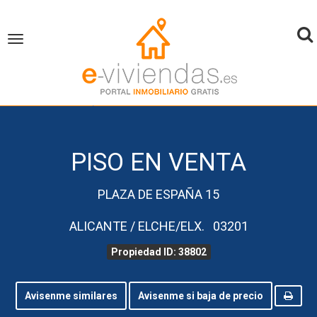
To
Toggle
navigation
na
inicio
Piso en Venta
Alicante
Elche/Elx
Propiedad ID 38802
PISO EN VENTA
PLAZA DE ESPAÑA 15
ALICANTE / ELCHE/ELX. 03201
Propiedad ID: 38802
Avisenme similares
Avisenme si baja de precio