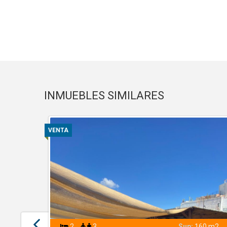
INMUEBLES SIMILARES
VENTA
2
3
Sup:
160 m2