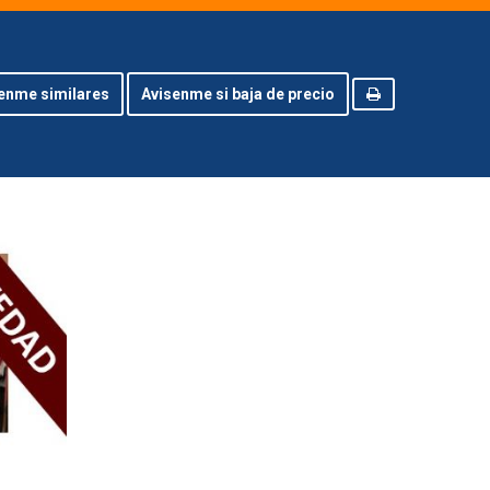
enme similares
Avisenme si baja de precio