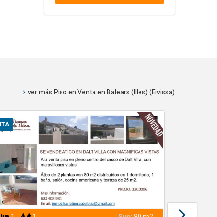
ver más Piso en Venta en Balears (Illes) (Eivissa)
NTA
VENTA
1
1
Sup:
80 m2
2