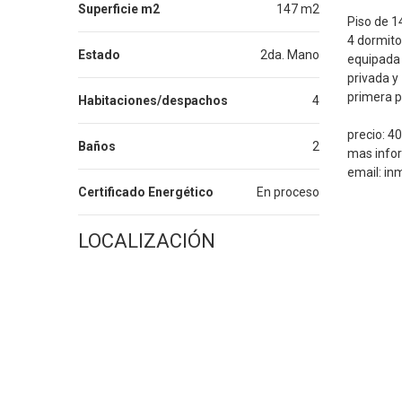
Superficie m2
147 m2
Piso de 1
4 dormito
Estado
2da. Mano
equipada 
privada y
primera p
Habitaciones/despachos
4
precio: 4
Baños
2
mas info
email: in
Certificado Energético
En proceso
LOCALIZACIÓN