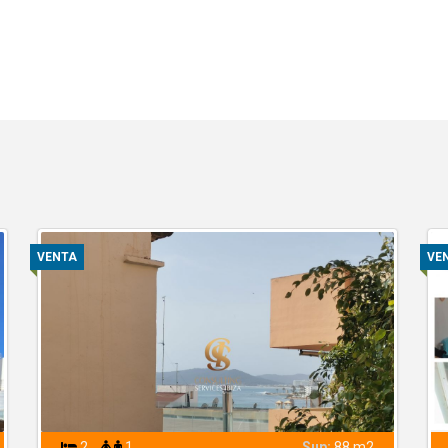
VENTA
VE
2
1
Sup:
88 m2