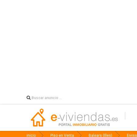
inicio
Piso en Venta
Balears (Illes)
Eivis