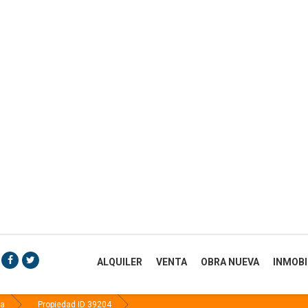
ALQUILER
VENTA
OBRA NUEVA
INMOBI
sa
Propiedad ID 39204