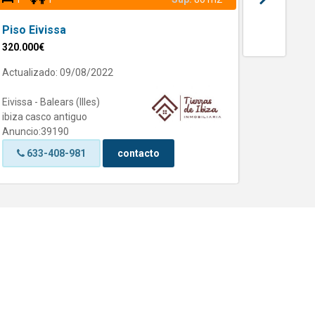
Piso Eivissa
Piso Ei
320.000€
273.000
Actualizado: 09/08/2022
Actualiz
Eivissa - Balears (Illes)
Eivissa -
ibiza casco antiguo
LOS MO
Anuncio:39190
Anuncio
633-408-981
contacto
63