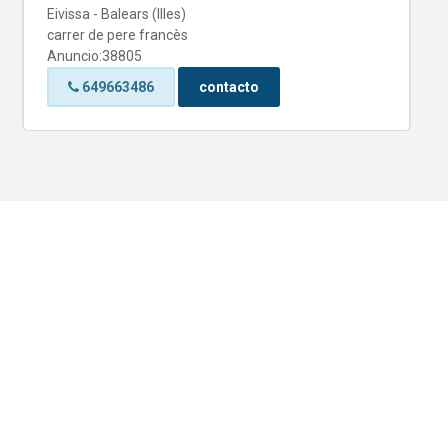
Eivissa - Balears (Illes)
carrer de pere francès
Anuncio:38805
649663486
contacto