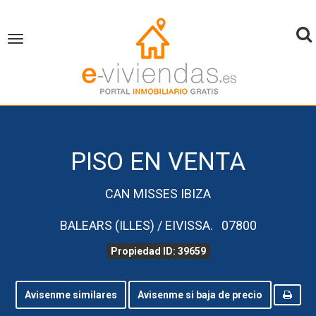
To
Toggle
navigation
na
inicio
Piso en Venta
Balears (Illes)
Eivissa
Propiedad ID 39659
PISO EN VENTA
CAN MISSES IBIZA
BALEARS (ILLES) / EIVISSA. 07800
Propiedad ID: 39659
Avisenme similares
Avisenme si baja de precio