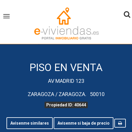
To
Toggle
navigation
na
inicio
Piso en Venta
Zaragoza
Zaragoza
Propiedad ID 40644
PISO EN VENTA
AV MADRID 123
ZARAGOZA / ZARAGOZA. 50010
Propiedad ID: 40644
Avisenme similares
Avisenme si baja de precio