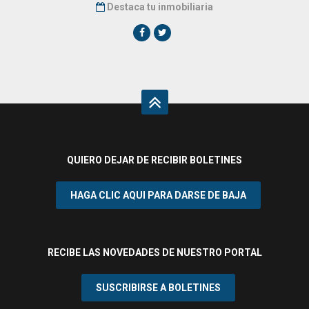
Destaca tu inmobiliaria
QUIERO DEJAR DE RECIBIR BOLETINES
¿Acepta cookies y política de privacidad?
HAGA CLIC AQUI PARA DARSE DE BAJA
e-viviendas.es utiliza cookies para
mejorar su experiencia. Asumiremos que
está de acuerdo con esto, pero puede
optar por no participar si lo desea. Puede
RECIBE LAS NOVEDADES DE NUESTRO PORTAL
obtener más información.
Política sobre
el uso de cookies.
SUSCRIBIRSE A BOLETINES
Aceptar
Configurar cookies