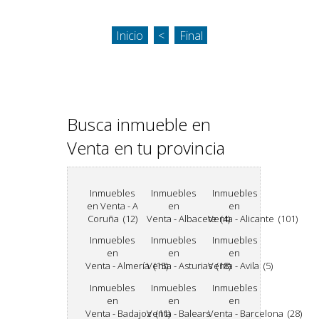
Inicio
<
Final
Busca inmueble en
Venta en tu provincia
Inmuebles
Inmuebles
Inmuebles
en Venta - A
en
en
Coruña (12)
Venta - Albacete (4)
Venta - Alicante (101)
Inmuebles
Inmuebles
Inmuebles
en
en
en
Venta - Almería (15)
Venta - Asturias (18)
Venta - Avila (5)
Inmuebles
Inmuebles
Inmuebles
en
en
en
Venta - Badajoz (11)
Venta - Balears
Venta - Barcelona (28)