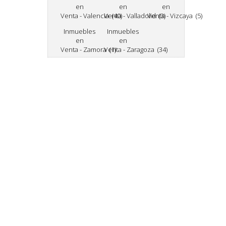
en
en
en
Venta - Valencia (40)
Venta - Valladolid (3)
Venta - Vizcaya (5)
Inmuebles
Inmuebles
en
en
Venta - Zamora (1)
Venta - Zaragoza (34)