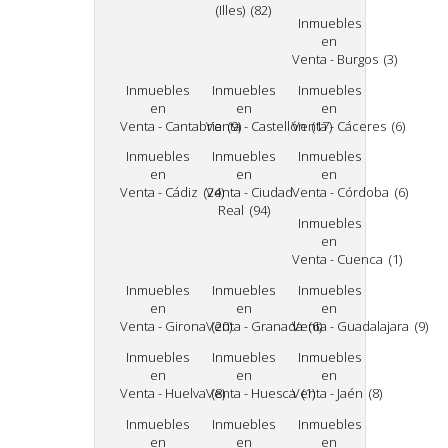
(Illes) (82)
Inmuebles
en
Venta - Burgos (3)
Inmuebles
Inmuebles
Inmuebles
en
en
en
Venta - Cantabria (9)
Venta - Castellón (17)
Venta - Cáceres (6)
Inmuebles
Inmuebles
Inmuebles
en
en
en
Venta - Cádiz (24)
Venta - Ciudad
Venta - Córdoba (6)
Real (94)
Inmuebles
en
Venta - Cuenca (1)
Inmuebles
Inmuebles
Inmuebles
en
en
en
Venta - Girona (20)
Venta - Granada (6)
Venta - Guadalajara (9)
Inmuebles
Inmuebles
Inmuebles
en
en
en
Venta - Huelva (8)
Venta - Huesca (1)
Venta - Jaén (8)
Inmuebles
Inmuebles
Inmuebles
en
en
en