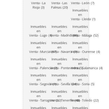
Venta - La
Venta - Las
Venta - León (7)
Rioja (3)
Palmas (20)
Inmuebles
en
Venta - Lleida (1)
Inmuebles
Inmuebles
Inmuebles
en
en
en
Venta - Lugo (4)
Venta - Madrid (86)
Venta - Málaga (52)
Inmuebles
Inmuebles
Inmuebles
en
en
en
Venta - Murcia (67)
Venta - Navarra (3)
Venta - Ourense (4)
Inmuebles
Inmuebles
Inmuebles
en
en
en
Venta - Palencia (2)
Venta - Pontevedra (5)
Venta - Salamanca (4)
Inmuebles
Inmuebles
Inmuebles
en
en
en
Venta - Segovia (1)
Venta - Sevilla (24)
Venta - Soria (5)
Inmuebles
Inmuebles
Inmuebles
en
en
en
Venta - Tarragona (12)
Venta - Tenerife (48)
Venta - Toledo (22)
Inmuebles
Inmuebles
Inmuebles