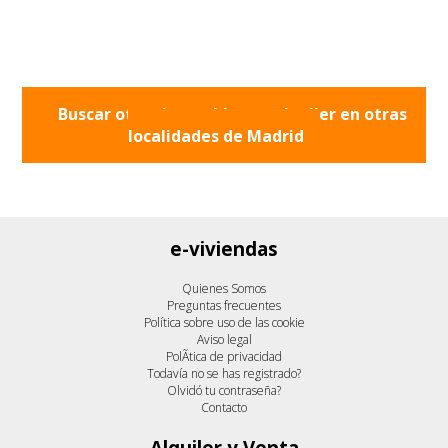
Buscar otros inmuebles en alquiler en otras
localidades de
Madrid
e-viviendas
Quienes Somos
Preguntas frecuentes
Política sobre uso de las cookie
Aviso legal
PolÃ­tica de privacidad
Todavía no se has registrado?
Olvidó tu contraseña?
Contacto
Alquiler y Venta