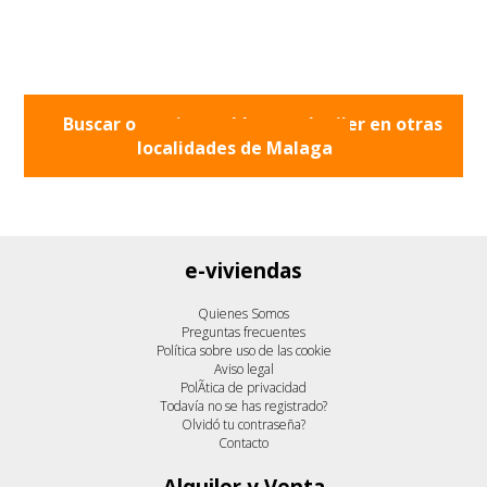
Buscar otros inmuebles en alquiler en otras
localidades de
Malaga
e-viviendas
Quienes Somos
Preguntas frecuentes
Política sobre uso de las cookie
Aviso legal
PolÃ­tica de privacidad
Todavía no se has registrado?
Olvidó tu contraseña?
Contacto
Alquiler y Venta