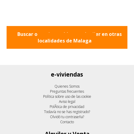
Buscar otros inmuebles en alquiler en otras
localidades de
Malaga
e-viviendas
Quienes Somos
Preguntas frecuentes
Política sobre uso de las cookie
Aviso legal
PolÃ­tica de privacidad
Todavía no se has registrado?
Olvidó tu contraseña?
Contacto
Alquiler y Venta