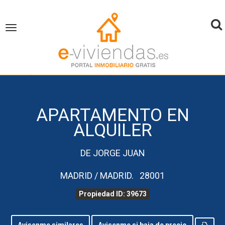
To
Toggle
navigation
na
inicio
Apartamento en Alquiler
Madrid
Madrid
Propiedad ID 39673
APARTAMENTO EN
ALQUILER
DE JORGE JUAN
MADRID / MADRID. 28001
Propiedad ID: 39673