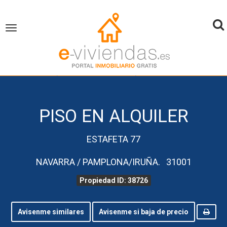
To
Toggle
navigation
na
inicio
Piso en Alquiler
Navarra
Pamplona/Iruña
Propiedad ID 38726
PISO EN ALQUILER
ESTAFETA 77
NAVARRA / PAMPLONA/IRUÑA. 31001
Propiedad ID: 38726
Avisenme similares
Avisenme si baja de precio