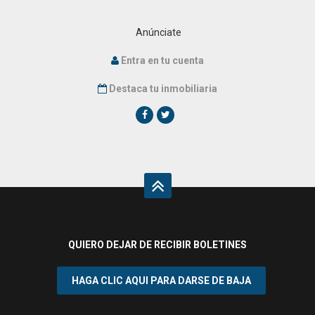
Anúnciate
Entra en tu cuenta
Destaca tu inmobiliaria
QUIERO DEJAR DE RECIBIR BOLETINES
¿Acepta cookies y política de privacidad?
HAGA CLIC AQUI PARA DARSE DE BAJA
e-viviendas.es utiliza cookies para
mejorar su experiencia. Asumiremos que