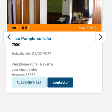
4
2
Sup:
90 m2
Piso Pamplona/Iruña
700€
Actualizado: 01/02/2022
Pamplona/Iruña - Navarra
cconcejo de elia
Anuncio:38633
678-851-621
contacto