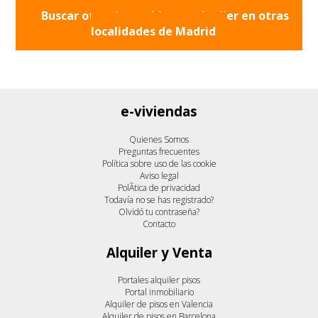
Buscar otros inmuebles en alquiler en otras
localidades de
Madrid
e-viviendas
Quienes Somos
Preguntas frecuentes
Política sobre uso de las cookie
Aviso legal
PolÃ­tica de privacidad
Todavía no se has registrado?
Olvidó tu contraseña?
Contacto
Alquiler y Venta
Portales alquiler pisos
Portal inmobiliario
Alquiler de pisos en Valencia
Alquiler de pisos en Barcelona