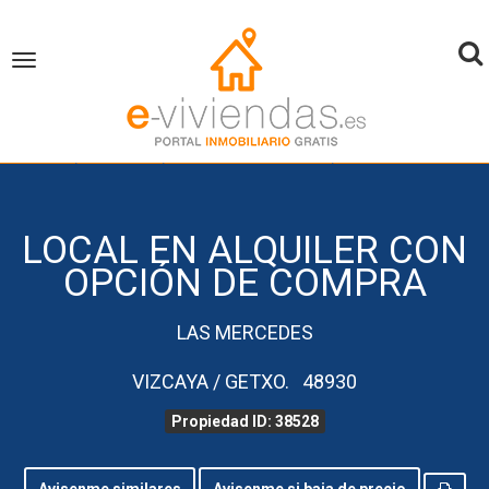
To
Toggle
navigation
na
inicio
Local en Alquiler con Opción de Compra
Vizcaya
Getxo
Propiedad ID 38528
LOCAL EN ALQUILER CON
OPCIÓN DE COMPRA
LAS MERCEDES
VIZCAYA / GETXO. 48930
Propiedad ID: 38528