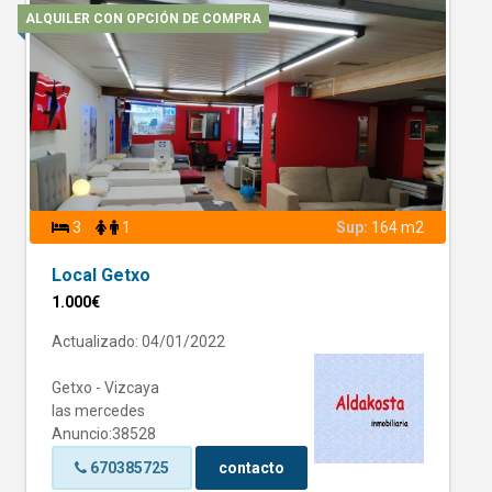
ALQUILER CON OPCIÓN DE COMPRA
3
1
Sup:
164 m2
Local Getxo
1.000€
Actualizado: 04/01/2022
Getxo - Vizcaya
las mercedes
Anuncio:38528
670385725
contacto