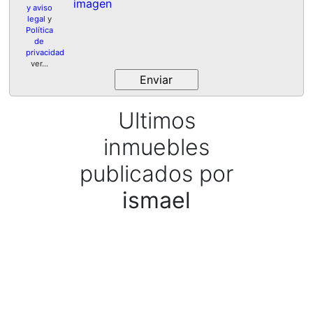
imagen
y aviso
legal
y
Política
de
privacidad
ver...
Ultimos
inmuebles
publicados por
ismael