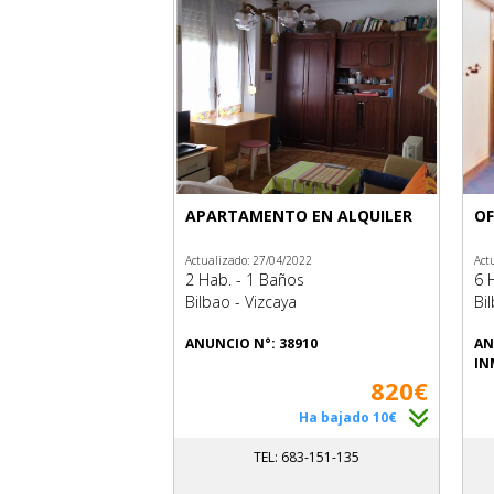
APARTAMENTO EN ALQUILER
OF
Actualizado: 27/04/2022
Act
2 Hab. - 1 Baños
6 
Bilbao - Vizcaya
Bi
ANUNCIO N°: 38910
AN
IN
820€
Ha bajado 10€
TEL: 683-151-135