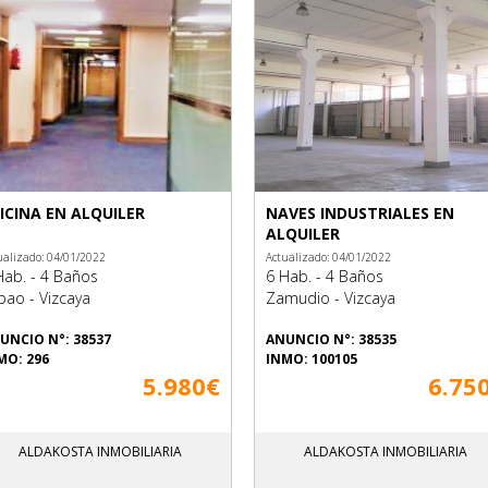
ICINA EN ALQUILER
NAVES INDUSTRIALES EN
ALQUILER
ualizado: 04/01/2022
Actualizado: 04/01/2022
Hab. - 4 Baños
6 Hab. - 4 Baños
lbao - Vizcaya
Zamudio - Vizcaya
UNCIO N°: 38537
ANUNCIO N°: 38535
MO: 296
INMO: 100105
5.980€
6.75
ALDAKOSTA INMOBILIARIA
ALDAKOSTA INMOBILIARIA