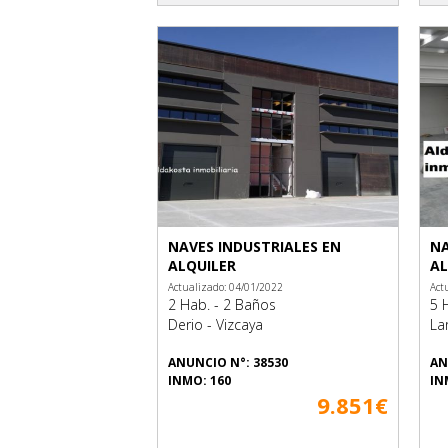
NAVES INDUSTRIALES EN
NA
ALQUILER
AL
Actualizado: 04/01/2022
Act
2 Hab. - 2 Baños
5 
Derio - Vizcaya
La
ANUNCIO N°: 38530
AN
INMO: 160
IN
9.851€