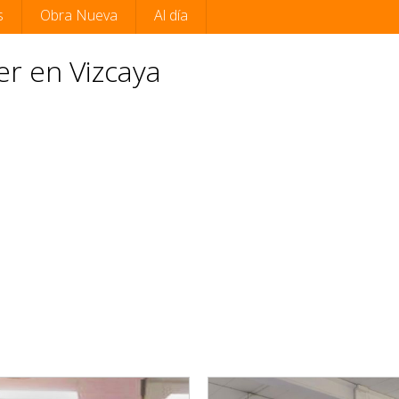
s
Obra Nueva
Al día
er en Vizcaya