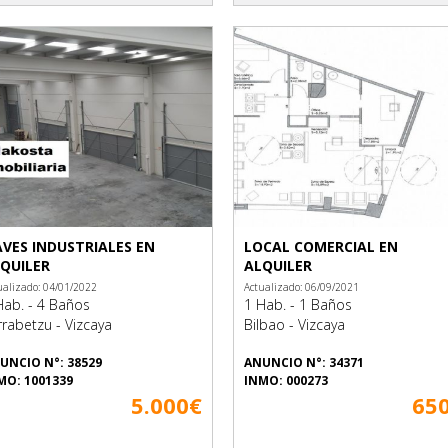
VES INDUSTRIALES EN
LOCAL COMERCIAL EN
QUILER
ALQUILER
ualizado: 04/01/2022
Actualizado: 06/09/2021
Hab. - 4 Baños
1 Hab. - 1 Baños
rrabetzu - Vizcaya
Bilbao - Vizcaya
UNCIO N°: 38529
ANUNCIO N°: 34371
MO: 1001339
INMO: 000273
5.000€
65