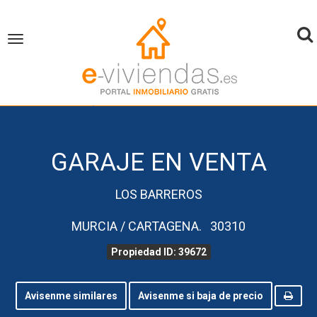
To
Toggle
navigation
na
inicio
Garaje en Venta
Murcia
Cartagena
Propiedad ID 39672
GARAJE EN VENTA
LOS BARREROS
MURCIA / CARTAGENA. 30310
Propiedad ID: 39672
Avisenme similares
Avisenme si baja de precio