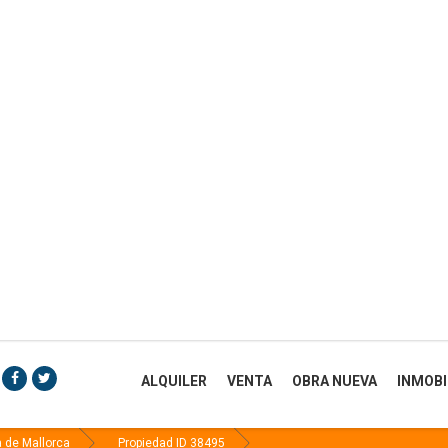
ALQUILER
VENTA
OBRA NUEVA
INMOBI
 de Mallorca
Propiedad ID 38495