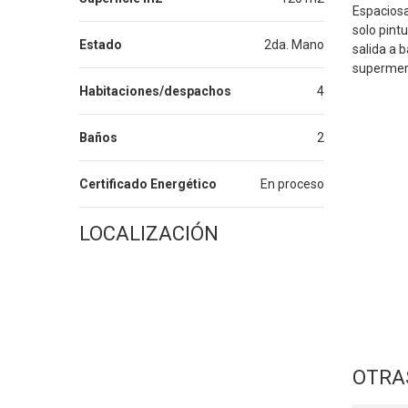
Espaciosa
solo pintu
Estado
2da. Mano
salida a 
supermerc
Habitaciones/despachos
4
Baños
2
Certificado Energético
En proceso
LOCALIZACIÓN
OTRA