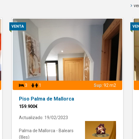
ve
VENTA
VE
3
1
Sup:
92 m2
Piso Palma de Mallorca
159.900€
Actualizado: 19/02/2023
Palma de Mallorca - Balears
(Illes)