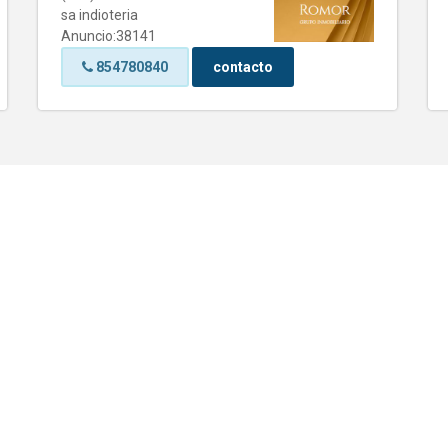
sa indioteria
Anuncio:38141
854780840
contacto