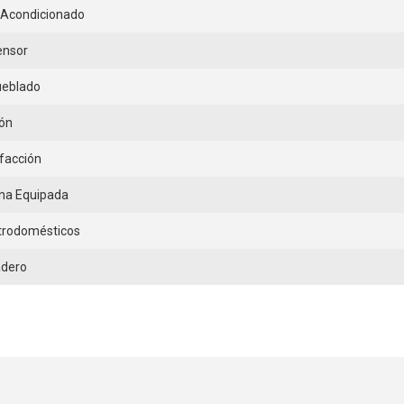
 Acondicionado
ensor
eblado
ón
facción
na Equipada
trodomésticos
adero