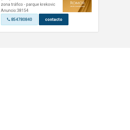
zona tráfico - parque krekovic
gran pis
Anuncio:38154
indioteri
Anuncio
854780840
contacto
85