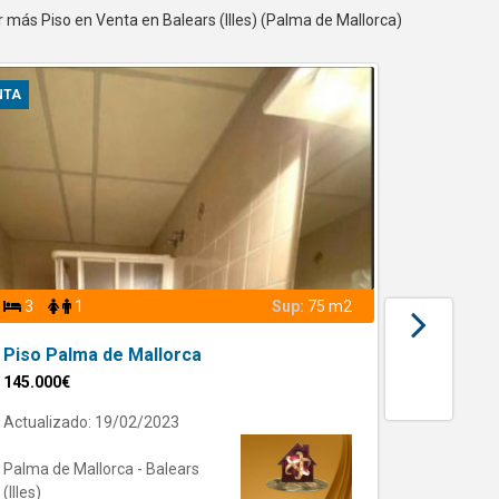
r más Piso en Venta en Balears (Illes) (Palma de Mallorca)
NTA
VENTA
3
1
Sup:
75 m2
2
Piso Palma de Mallorca
Piso P
145.000€
239.900
Actualizado: 19/02/2023
Actualiz
Palma de Mallorca - Balears
Palma de
(Illes)
(Illes)