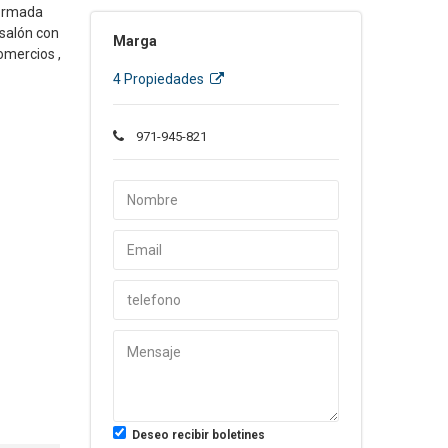
formada
 salón con
Marga
omercios ,
4 Propiedades
971-945-821
Deseo recibir boletines