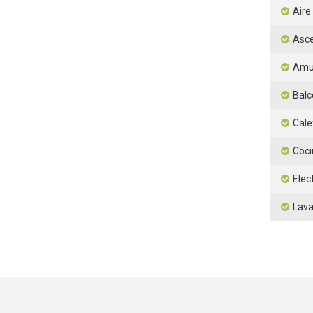
Aire
Asc
Amu
Balc
Cale
Coci
Elec
Lav