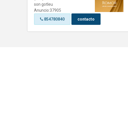
son gotleu
Anuncio:37905
854780840
contacto