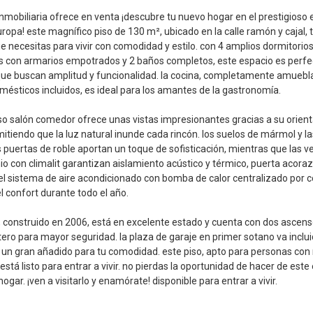
mobiliaria ofrece en venta ¡descubre tu nuevo hogar en el prestigioso e
ropa! este magnífico piso de 130 m², ubicado en la calle ramón y cajal, 
ue necesitas para vivir con comodidad y estilo. con 4 amplios dormitorio
 con armarios empotrados y 2 baños completos, este espacio es perfe
que buscan amplitud y funcionalidad. la cocina, completamente amuebl
mésticos incluidos, es ideal para los amantes de la gastronomía.
so salón comedor ofrece unas vistas impresionantes gracias a su orien
mitiendo que la luz natural inunde cada rincón. los suelos de mármol y la
 puertas de roble aportan un toque de sofisticación, mientras que las 
io con climalit garantizan aislamiento acústico y térmico, puerta acora
l sistema de aire acondicionado con bomba de calor centralizado por 
l confort durante todo el año.
io, construido en 2006, está en excelente estado y cuenta con dos ascens
tero para mayor seguridad. la plaza de garaje en primer sotano va inclui
s un gran añadido para tu comodidad. este piso, apto para personas con
está listo para entrar a vivir. no pierdas la oportunidad de hacer de este
ogar. ¡ven a visitarlo y enamórate! disponible para entrar a vivir.