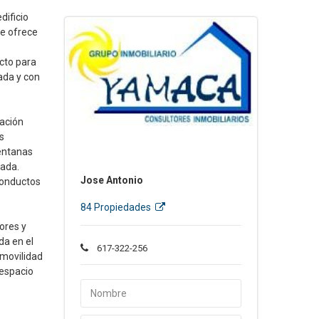
dificio
te ofrece
s
cto para
ada y con
tación
s
ventanas
zada.
Jose Antonio
conductos
84 Propiedades
ores y
da en el
617-322-256
 movilidad
 espacio