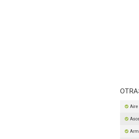
OTRA
Aire
Asc
Arm