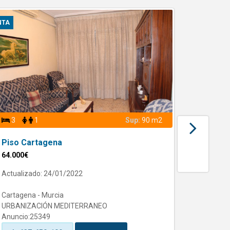
NTA
VENTA
3
1
Sup:
90 m2
3
Piso Cartagena
Piso C
64.000€
78.500€
Actualizado: 24/01/2022
Actualiz
Cartagena - Murcia
Cartagen
URBANIZACIÓN MEDITERRANEO
los dolo
Anuncio:25349
Anuncio