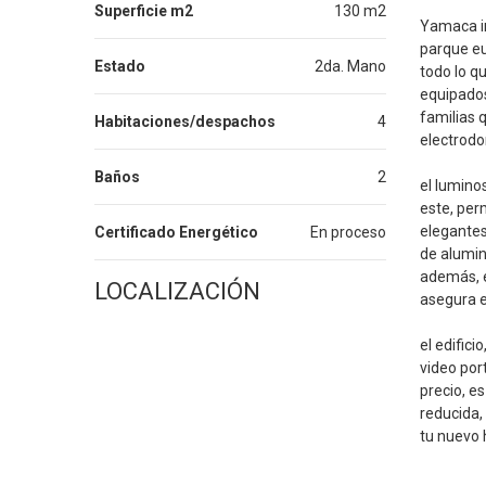
Superficie m2
130 m2
Yamaca in
parque eu
Estado
2da. Mano
todo lo q
equipados
familias 
Habitaciones/despachos
4
electrodo
Baños
2
el lumino
este, per
elegantes
Certificado Energético
En proceso
de alumin
además, e
LOCALIZACIÓN
asegura e
el edific
video por
precio, e
reducida, 
tu nuevo h