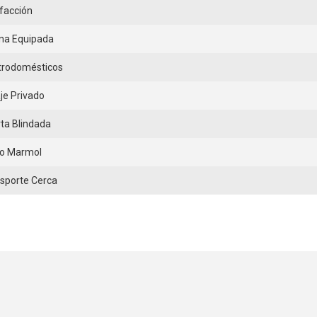
facción
na Equipada
trodomésticos
je Privado
ta Blindada
lo Marmol
sporte Cerca