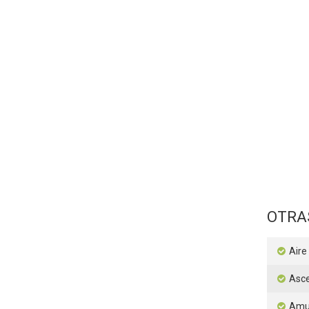
OTRA
Aire
Asc
Amu