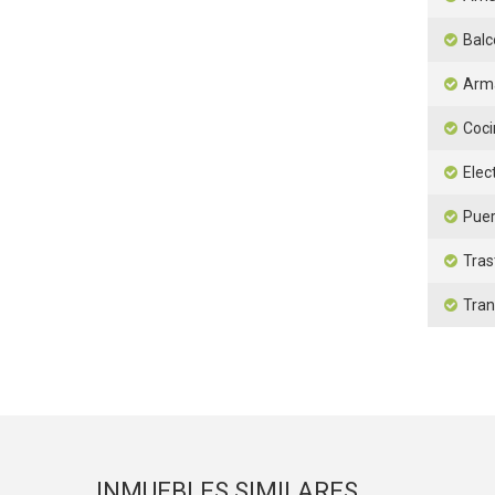
Balc
Arm
Coci
Elec
Puer
Tras
Tran
INMUEBLES SIMILARES