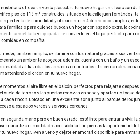
mobiliaria ofrece en venta ¡descubre tu nuevo hogar en el corazón de l
ífico piso de 113 m² construidos, situado en la calle juan fernández, te 
ón perfecta de comodidad y ubicación. con 4 dormitorios amplios, este
para familias o para quienes buscan un hogar con espacio extra. la cocin
ente amueblada y equipada, se convierte en el lugar perfecto para dis
s comidas en compañía.
comedor, también amplio, se ilumina con luz natural gracias a sus venta
 creando un ambiente acogedor. además, cuenta con un baño y un aseo,
cionalidad al día a día. los armarios empotrados ofrecen un almacena
, manteniendo el orden en tu nuevo hogar.
de momentos al aire libre en el balcón, perfectos para relajarse después
. el suelo de terrazo y las puertas macizas en sapely aportan un toque d
 a cada rincón. ubicado en una excelente zona junto al parque de los jun
cceso a espacios verdes y servicios cercanos.
, en segunda mano pero en buen estado, está listo para entrar a vivir. la 
sor garantiza comodidad y accesibilidad. no pierdas la oportunidad de 
 tu nuevo hogar. ¡ven a verlo y déjate enamorar! disponible para entrar a 