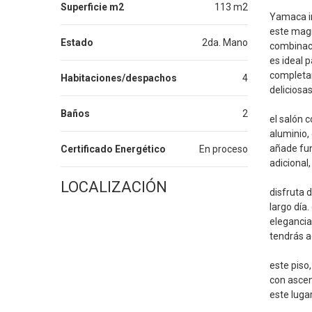
Superficie m2
113 m2
Yamaca in
este magn
Estado
2da. Mano
combinaci
es ideal 
completam
Habitaciones/despachos
4
deliciosa
Baños
2
el salón 
aluminio,
añade fun
Certificado Energético
En proceso
adicional
LOCALIZACIÓN
disfruta 
largo día
elegancia
tendrás a
este piso
con ascen
este lugar