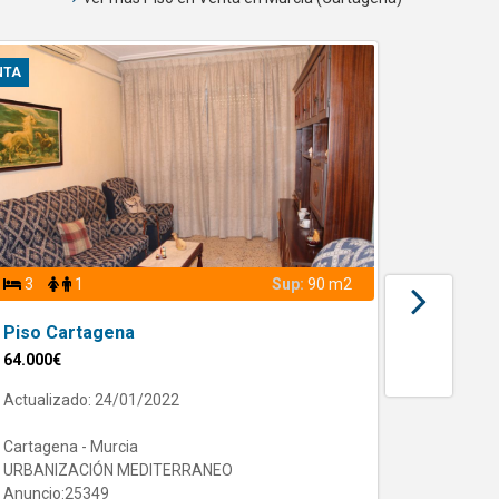
NTA
VENTA
3
1
Sup:
90 m2
3
Piso Cartagena
Piso C
64.000€
78.500€
Actualizado: 24/01/2022
Actualiz
Cartagena - Murcia
Cartagen
URBANIZACIÓN MEDITERRANEO
los dolo
Anuncio:25349
Anuncio