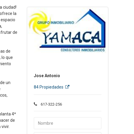
a ciudad!
ofrece la
 espacio
a,
frutar de
nas de
 lo que
miento
Jose Antonio
 de un
84 Propiedades
e
cos,
617-322-256
planta 4ª
hacer de
vivir.