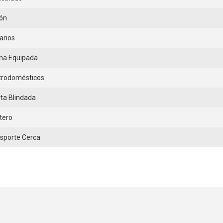
ón
arios
na Equipada
trodomésticos
ta Blindada
tero
sporte Cerca