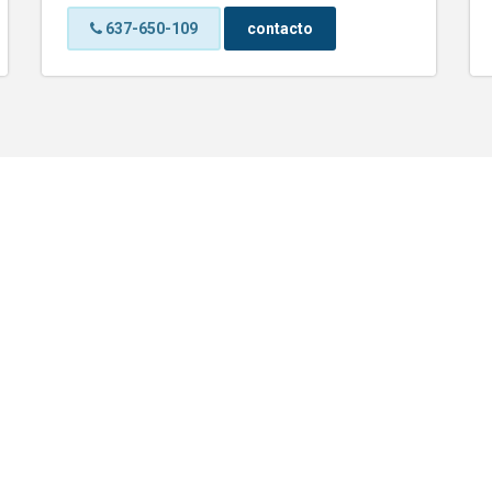
637-650-109
contacto