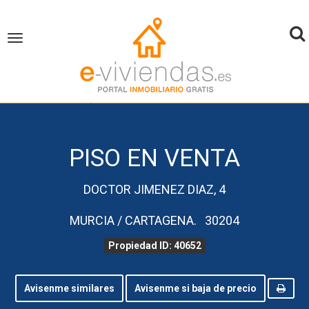
To
Toggle
navigation
na
inicio
Piso en Venta
Murcia
Cartagena
Propiedad ID 40652
PISO EN VENTA
DOCTOR JIMENEZ DIAZ, 4
MURCIA / CARTAGENA. 30204
Propiedad ID: 40652
Avisenme similares
Avisenme si baja de precio