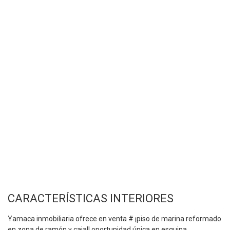
CARACTERÍSTICAS INTERIORES
Yamaca inmobiliaria ofrece en venta # ¡piso de marina reformado
en zona de ramón y cajal! oportunidad única en esquina.