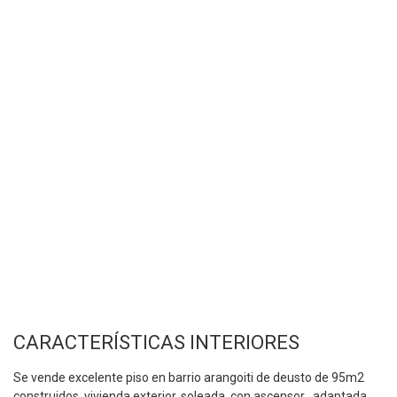
CARACTERÍSTICAS INTERIORES
Se vende excelente piso en barrio arangoiti de deusto de 95m2
construidos. vivienda exterior, soleada, con ascensor , adaptada