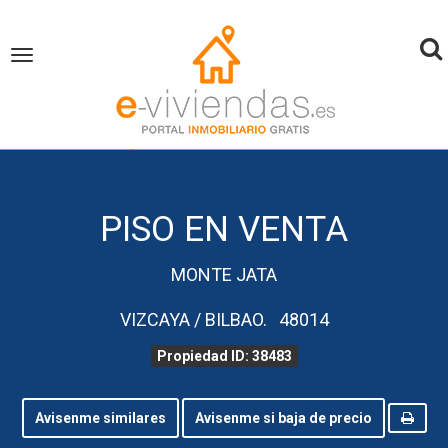
To
Toggle
navigation
na
inicio
Piso en Venta
Vizcaya
Bilbao
Propiedad ID 38483
PISO EN VENTA
MONTE JATA
VIZCAYA / BILBAO. 48014
Propiedad ID: 38483
Avisenme similares
Avisenme si baja de precio