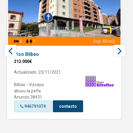
2
1
Sup:
69 m2
Piso Bilbao
212.000€
Actualizado: 23/11/2021
Bilbao - Vizcaya
abusu-la peña
Anuncio:38431
946791074
contacto