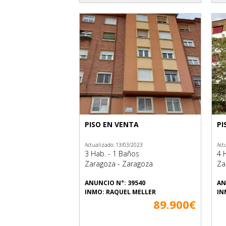
PISO EN VENTA
PI
Actualizado: 13/03/2023
Act
3 Hab. - 1 Baños
4 
Zaragoza - Zaragoza
Za
ANUNCIO N°: 39540
AN
INMO: RAQUEL MELLER
IN
89.900€