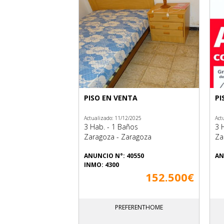
PISO EN VENTA
PI
Actualizado: 11/12/2025
Act
3 Hab. - 1 Baños
3 
Zaragoza - Zaragoza
Za
ANUNCIO N°: 40550
AN
INMO: 4300
152.500€
PREFERENTHOME