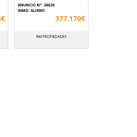
ANUNCIO N°: 38620
INMO: ALI0001
4€
377.170€
RM PROPIEDADES