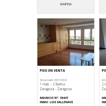
SANPESA
PISO EN VENTA
PI
Actualizado: 20/01/2023
Act
1 Hab. - 2 Baños
2 
Zaragoza - Zaragoza
Za
ANUNCIO N°: 39447
AN
INMO: LUIS SALLENAVE
IN