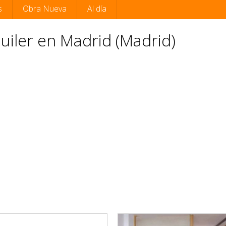
s
Obra Nueva
Al día
iler en Madrid (Madrid)