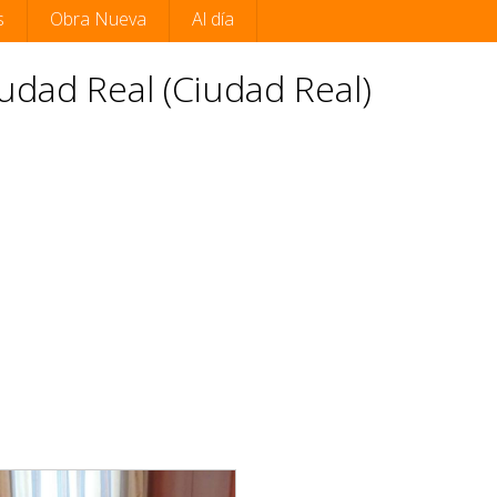
s
Obra Nueva
Al día
udad Real (Ciudad Real)