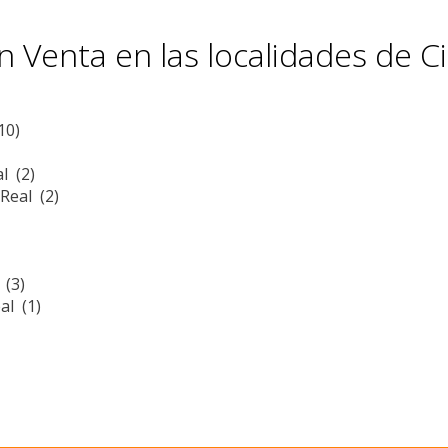
 Venta en las localidades de C
10)
l (2)
Real (2)
 (3)
al (1)