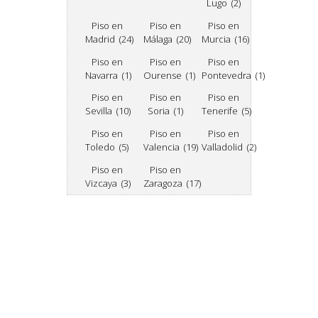
Lugo (2)
Piso en
Piso en
Piso en
Madrid (24)
Málaga (20)
Murcia (16)
Piso en
Piso en
Piso en
Navarra (1)
Ourense (1)
Pontevedra (1)
Piso en
Piso en
Piso en
Sevilla (10)
Soria (1)
Tenerife (5)
Piso en
Piso en
Piso en
Toledo (5)
Valencia (19)
Valladolid (2)
Piso en
Piso en
Vizcaya (3)
Zaragoza (17)