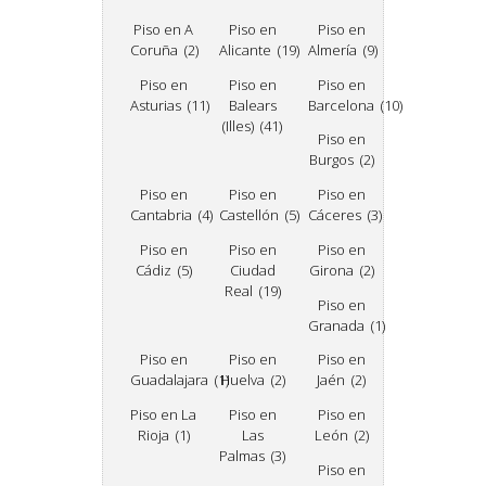
Piso en A
Piso en
Piso en
Coruña (2)
Alicante (19)
Almería (9)
Piso en
Piso en
Piso en
Asturias (11)
Balears
Barcelona (10)
(Illes) (41)
Piso en
Burgos (2)
Piso en
Piso en
Piso en
Cantabria (4)
Castellón (5)
Cáceres (3)
Piso en
Piso en
Piso en
Cádiz (5)
Ciudad
Girona (2)
Real (19)
Piso en
Granada (1)
Piso en
Piso en
Piso en
Guadalajara (1)
Huelva (2)
Jaén (2)
Piso en La
Piso en
Piso en
Rioja (1)
Las
León (2)
Palmas (3)
Piso en