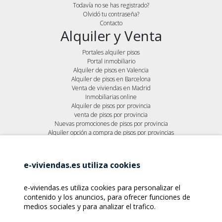
Todavía no se has registrado?
Olvidó tu contraseña?
Contacto
Alquiler y Venta
Portales alquiler pisos
Portal inmobiliario
Alquiler de pisos en Valencia
Alquiler de pisos en Barcelona
Venta de viviendas en Madrid
Inmobiliarias online
Alquiler de pisos por provincia
venta de pisos por provincia
Nuevas promociones de pisos por provincia
Alquiler opción a compra de pisos por provincias
Destacar inmobiliaria
Profesionales
e-viviendas.es utiliza cookies
Anúnciate
Entra en tu cuenta
e-viviendas.es utiliza cookies para personalizar el
Destaca tu inmobiliaria
contenido y los anuncios, para ofrecer funciones de
medios sociales y para analizar el trafico.
Entérate de los últimos inmuebles que ingresan al portal
suscribiéndote a nuestro boletín de noticias