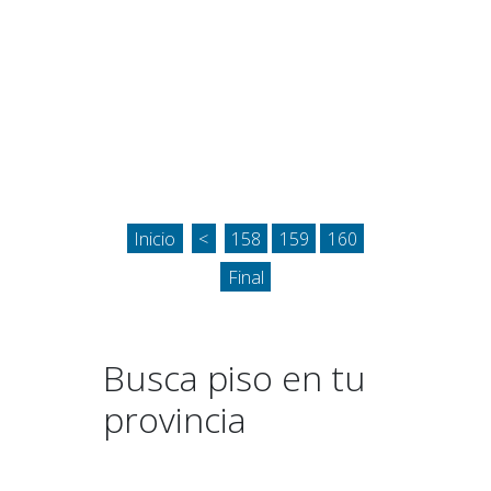
Inicio
<
158
159
160
Final
Busca piso en tu
provincia